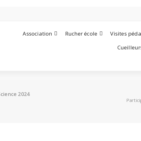
Association
Rucher école
Visites péd
Cueilleur
Science 2024
Partic