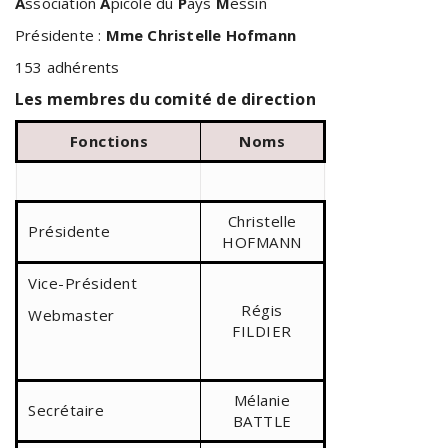
A
ssociation
A
picole du
P
ays
M
essin
Présidente :
Mme Christelle Hofmann
153 adhérents
Les membres du comité de direction
Fonctions
Noms
Christelle
Présidente
HOFMANN
Vice-Président
Régis
Webmaster
FILDIER
Mélanie
Secrétaire
BATTLE