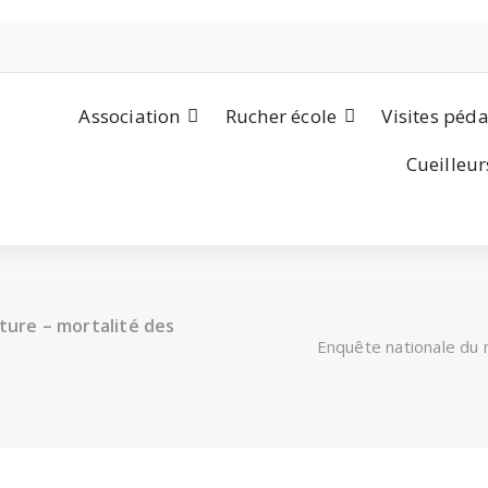
Association
Rucher école
Visites péd
Cueilleur
ture – mortalité des
Enquête nationale du m