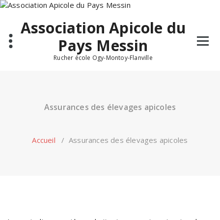
Skip
to
Association Apicole du
content
Pays Messin
Rucher école Ogy-Montoy-Flanville
Assurances des élevages apicoles
Accueil
/
Assurances des élevages apicoles